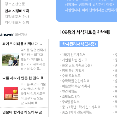
청소년선언문
앤써 지정배포처
지정배포처 안내
지정배포처 신청
과거로 미래를 키워내다 -...
역사를 잃은 민족에
게 미래는 없다고
했던가. 미래를 만
들어가기 위해서는
과거의 실수를...
나를 자라게 만든 한 권의 책
아이는 부모의 거울
이라 했다. 사회 곳
곳에서 창의사고력
이 요구되는 오늘
날, 자녀의 독...
명문대 합격생의 노하우 공...