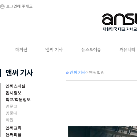
로그인해 주세요
앤써 기사
> 앤써힐링
앤써스페셜
입시정보
학교/학원정보
명문고
명문대
학원
앤써교육
앤써피플