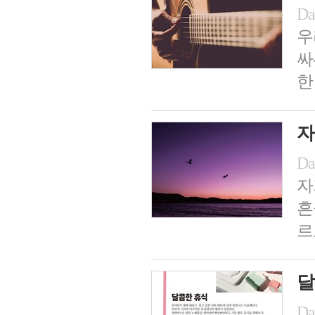
Da
우
싸
한
자
Da
자
흔
르
달
Da