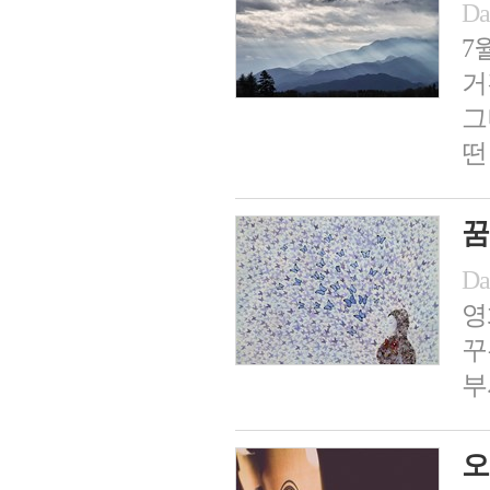
Da
7
거
그
떤
꿈
Da
영
꾸
부
오