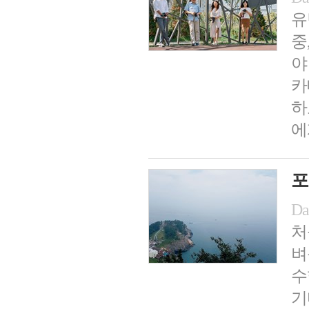
유
중
야
카
하
에
포
Da
처
벼
수
기