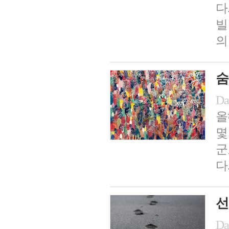
다
빌
의
숨
Da
올
몇
군
다
선
Da