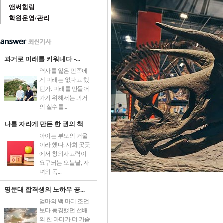
앤써힐링
학원운영/관리
과거로 미래를 키워내다 -...
역사를 잃은 민족에
게 미래는 없다고 했
던가. 미래를 만들어
가기 위해서는 과거
의 실수를...
나를 자라게 만든 한 권의 책
아이는 부모의 거울
이라 했다. 사회 곳곳
에서 창의사고력이
요구되는 오늘날, 자
녀의 독...
명문대 합격생의 노하우 공...
엄마의 백 마디 조언
보다 동경했던 선배
의 한 마디가 더 가슴