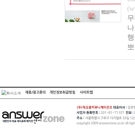
(w
무
나
행
뽀