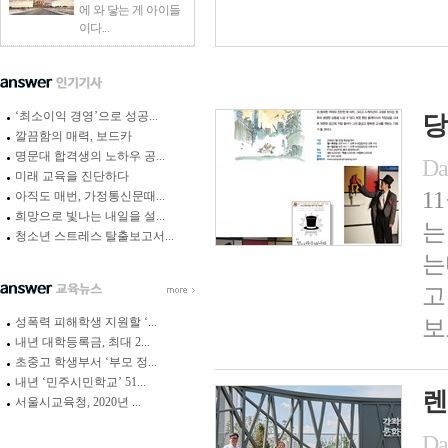
에 와 닿는 게 아이들
이다...
‘최소이익 경영’으로 성공...
당
깔끔함의 매력, 보드카
명문대 합격생의 노하우 공...
Da
미래 교육을 진단하다
1
아직도 매번, 가정통신문때...
희망으로 빛나는 내일을 설...
는
청소년 스트레스 탈출보고서...
는
고
성폭력 피해학생 지원할 ‘...
보
내년 대학등록금, 최대 2...
초중고 학생부서 ‘부모 정...
내년 ‘민주시민학교’ 51...
렌
서울시교육청, 2020년 ...
Da