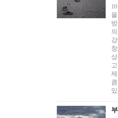
1
을
방
의
강
창
상
고
제
큼
있
부