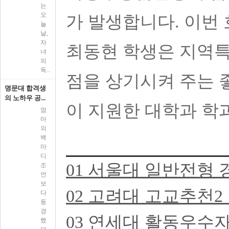
는
오
가 발생합니다. 이번
늘
날,
자
최동현 학생은 지역
녀
의
독...
점을 상기시켜 주는 
명문대 합격생
의 노하우 공...
이 지원한 대학과 학
엄
마
의
백
마
디
01 서울대 일반전형
조
언
보
02 고려대 고교추천2
다
동
경
03 연세대 활동우수
했