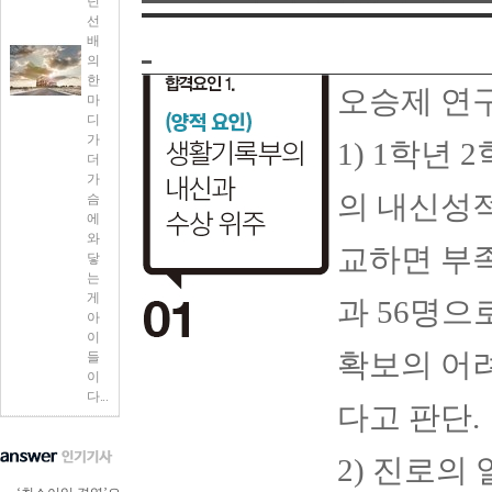
던
선
배
의
한
오승제 연
마
디
가
1) 1학년
더
가
의 내신성
슴
에
와
교하면 부
닿
는
게
과 56명으
아
이
확보의 어려
들
이
다...
다고 판단.
2) 진로의