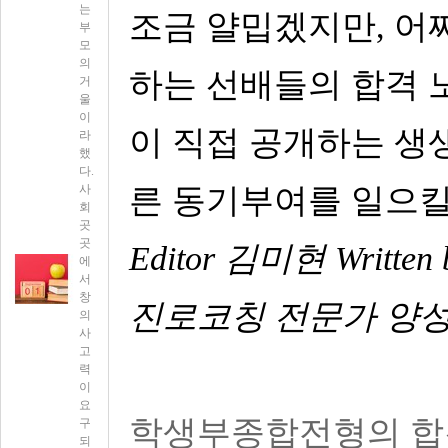
는
조금 얄밉겠지만, 어
부
모
의
하는 선배들의 합격 
거
울
이
이 직접 공개하는 생
라
했
다.
사
른 동기부여를 일으킬
회
곳
곳
Editor 김미현 Wr
에
서
창
진로코칭 전문가 양성
의
사
고
력
이
요
학생부종합전형의 합
구
되