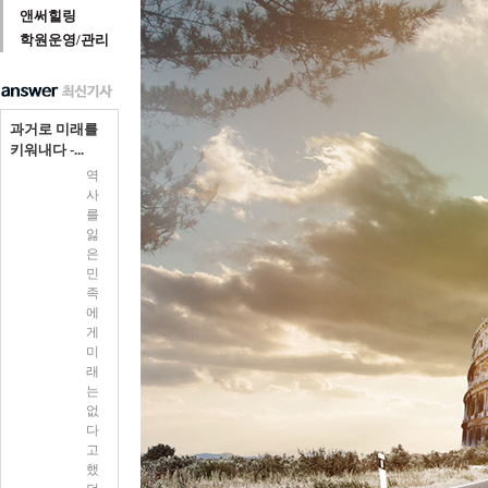
앤써힐링
학원운영/관리
과거로 미래를
키워내다 -...
역
사
를
잃
은
민
족
에
게
미
래
는
없
다
고
했