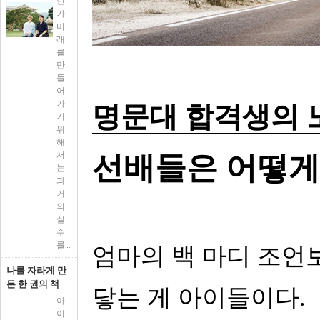
던
가.
미
래
를
만
들
어
가
명문대 합격생의 
기
위
해
서
선배들은 어떻게
는
과
거
의
실
수
를...
엄마의 백 마디 조언
나를 자라게 만
든 한 권의 책
닿는 게 아이들이다.
아
이