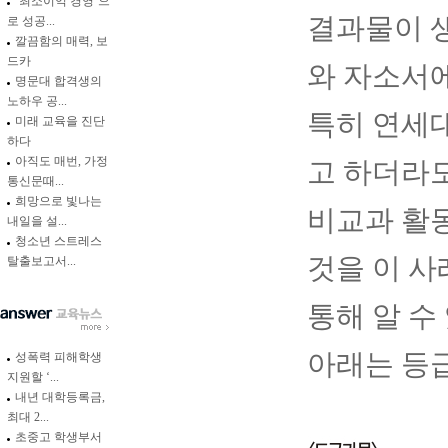
‘최소이익 경영’으
결과물이 
로 성공...
깔끔함의 매력, 보
드카
와 자소서에
명문대 합격생의
노하우 공...
특히 연세
미래 교육을 진단
하다
아직도 매번, 가정
고 하더라
통신문때...
희망으로 빛나는
비교과 활
내일을 설...
청소년 스트레스
것을 이 사
탈출보고서...
통해 알 수
아래는 등
성폭력 피해학생
지원할 ‘...
내년 대학등록금,
최대 2...
초중고 학생부서