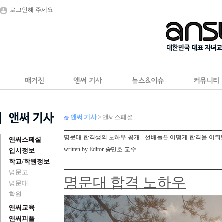
로그인해 주세요
앤써 기사
> 앤써스페셜
명문대 합격생의 노하우 공개 - 선배들은 어떻게 합격을 이
앤써스페셜
written by Editor 송민호 교수
입시정보
학교/학원정보
명문고
명문대 합격 노하우
명문대
학원
앤써교육
앤써피플