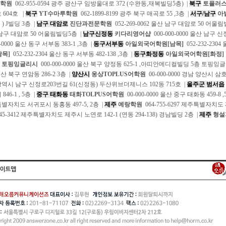
학원
062-955-0594 광주 광산구 임방울대로 372 (수완동,재복빌딩5층) |
북구
토플러
호 604호 |
북구
YT수마루학원
062-1899-8199 광주 북구 매곡로 55 ,3층 |
서구/남구
아
 ) J빌딩 3층 |
남구 대암로
진단과전문학원
052-269-0062 울산 남구 대암로 50 어울
 남구 대암로 50 어울림빌딩5층 |
남구신정동
키다리영어샵
000-000-0000 울산 남구 
-0000 울산 동구 서부동 383-1 ,3층 |
동구서부동
아일외국어학원[남목]
052-232-2304
목]
052-232-2304 울산 동구 서부동 482-138 ,3층 |
동구화정동
아일외국어학원[화정]
토핑잉글리시
000-000-0000 울산 북구 양정동 625-1 ,아띠안메디컬빌딩 5층 토핑잉
 울산 북구 연암동 286-2 3층 |
양산시
웅상TOPLUS어학원
00-000-0000 경남 양산시 삼호동
광역시 남구 신정로203번길 61(신정동) 두산위브더제니스 102동 715호 |
울주군 범서읍
46-1 , 5층 |
중구 태화동
태화TOLPUS어학원
00-000-0000 울산 중구 태화동 459-8 ,
특별자치도 서귀포시 동홍동 497-5, 2층 |
제주
예랑학원
064-755-6297 제주특별자치도
745-3412 제주특별자치도 제주시 노연로 142-1 (연동 294-138) 경남빌딩 2층 |
제주
형설