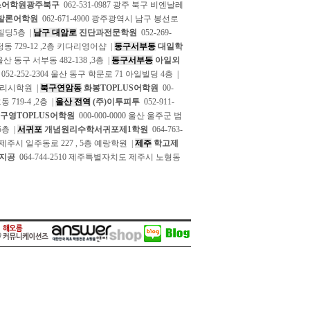
스어학원광주북구
062-531-0987 광주 북구 비엔날레
발론어학원
062-671-4900 광주광역시 남구 봉선로
림빌딩5층 |
남구 대암로
진단과전문학원
052-269-
신정동 729-12 ,2층 키다리영어샵 |
동구서부동
대일학
 울산 동구 서부동 482-138 ,3층 |
동구서부동
아일외
052-252-2304 울산 동구 학문로 71 아일빌딩 4층 |
글리시학원 |
북구연암동
화봉TOPLUS어학원
00-
 719-4 ,2층 |
울산 전역
(주)이투피투
052-911-
구영TOPLUS어학원
000-000-0000 울산 울주군 범
5층 |
서귀포
개념원리수학서귀포제1학원
064-763-
 제주시 일주동로 227 , 5층 예랑학원 |
제주
학고제
지공
064-744-2510 제주특별자치도 제주시 노형동