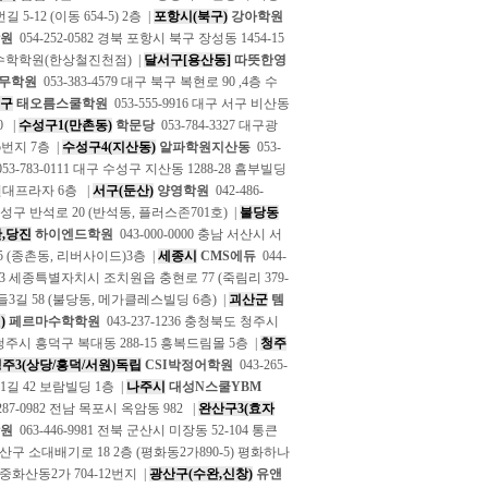
5-12 (이동 654-5) 2층 |
포항시(북구)
강아학원
원
054-252-0582 경북 포항시 북구 장성동 1454-15
고력수학학원(한상철진천점) |
달서구[용산동]
따뜻한영
무학원
053-383-4579 대구 북구 복현로 90 ,4층 수
구
태오름스쿨학원
053-555-9916 대구 서구 비산동
0 |
수성구1(만촌동)
학문당
053-784-3327 대구광
5번지 7층 |
수성구4(지산동)
알파학원지산동
053-
53-783-0111 대구 수성구 지산동 1288-28 흠부빌딩
 현대프라자 6층 |
서구(둔산)
양영학원
042-486-
 유성구 반석로 20 (반석동, 플러스존701호) |
불당동
,당진
하이엔드학원
043-000-0000 충남 서산시 서
5 (종촌동, 리버사이드)3층 |
세종시
CMS에듀
044-
5683 세종특별자치시 조치원읍 충현로 77 (죽림리 379-
들3길 58 (불당동, 메가클레스빌딩 6층) |
괴산군
템
)
페르마수학학원
043-237-1236 충청북도 청주시
북 청주시 흥덕구 복대동 288-15 흥복드림몰 5층 |
청주
주3(상당/흥덕/서원)독립
CSI박정어학원
043-265-
11길 42 보람빌딩 1층 |
나주시
대성N스쿨YBM
287-0982 전남 목포시 옥암동 982 |
완산구3(효자
원
063-446-9981 전북 군산시 미장동 52-104 통큰
 완산구 소대배기로 18 2층 (평화동2가890-5) 평화하나
 중화산동2가 704-12번지 |
광산구(수완,신창)
유앤