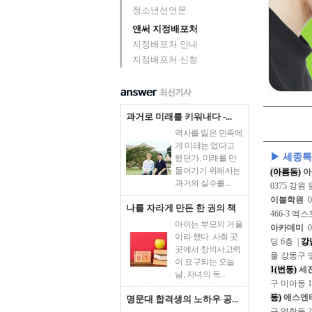
청소년선언문
앤써 지정배포처
지정배포처 안내
지정배포처 신청
과거로 미래를 키워내다 -...
역사를 잃은 민족에
게 미래는 없다고
▶ 세종
했던가. 미래를 만
들어가기 위해서는
(아름동)
아
과거의 실수를...
0375 강원
이블학원
0
나를 자라게 만든 한 권의 책
466-3 엑스
아이는 부모의 거울
아카데미
0
이라 했다. 사회 곳
딩 6층 |
강
곳에서 창의사고력
울 강동구 명
이 요구되는 오늘
1(번동)
세
날, 자녀의 독...
구 미아동 1
동)
에스엔
명문대 합격생의 노하우 공...
구 염창동 2