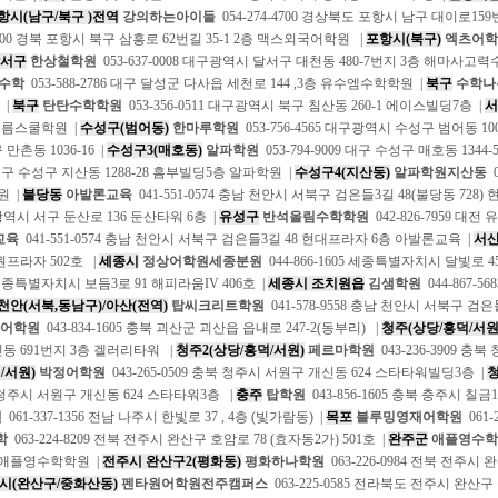
항시(남구/북구 )전역
강의하는아이들
054-274-4700 경상북도 포항시 남구 대이로159번길 
-8300 경북 포항시 북구 삼흥로 62번길 35-1 2층 맥스외국어학원 |
포항시(북구)
엑츠어학
서구
한상철학원
053-637-0008 대구광역시 달서구 대천동 480-7번지 3층 해마사
수학
053-588-2786 대구 달성군 다사읍 세천로 144 ,3층 유수엠수학학원 |
북구
수학나
 |
북구
탄탄수학학원
053-356-0511 대구광역시 북구 침산동 260-1 에이스빌딩7층 |
서
태오름스쿨학원 |
수성구(범어동)
한마루학원
053-756-4565 대구광역시 수성구 범어동 10
만촌동 1036-16 |
수성구3(매호동)
알파학원
053-794-9009 대구 수성구 매호동 1344-
1 대구 수성구 지산동 1288-28 흠부빌딩5층 알파학원 |
수성구4(지산동)
알파학원지산동
0
원 |
불당동
아발론교육
041-551-0574 충남 천안시 서북구 검은들3길 48(불당동 728)
광역시 서구 둔산로 136 둔산타워 6층 |
유성구
반석올림수학학원
042-826-7959 대전
교육
041-551-0574 충남 천안시 서북구 검은들3길 48 현대프라자 6층 아발론교육 |
서산
원프라자 502호 |
세종시
정상어학원세종분원
044-866-1605 세종특별자치시 달빛로 4
0 세종특별자치시 보듬3로 91 해피라움IV 406호 |
세종시 조치원읍
김샘학원
044-867-
천안(서북,동남구)/아산(전역)
탑씨크리트학원
041-578-9558 충남 천안시 서북구 검은
어학원
043-834-1605 충북 괴산군 괴산읍 읍내로 247-2(동부리) |
청주(상당/흥덕/서원
동 691번지 3층 겔러리타워 |
청주2(상당/흥덕/서원)
페르마학원
043-236-3909 충
/서원)
박정어학원
043-265-0509 충북 청주시 서원구 개신동 624 스타타워빌딩3층 |
청
 청주시 서원구 개신동 624 스타타워3층 |
충주
탑학원
043-856-1605 충북 충주시 칠금
원
061-337-1356 전남 나주시 한빛로 37 , 4층 (빛가람동) |
목포
블루밍영재어학원
061-
학
063-224-8209 전북 전주시 완산구 호암로 78 (효자동2가) 501호 |
완주군
애플영수학
 애플영수학학원 |
전주시 완산구2(평화동)
평화하나학원
063-226-0984 전북 전주시
시(완산구/중화산동)
펜타원어학원전주캠퍼스
063-225-0585 전라북도 전주시 완산구