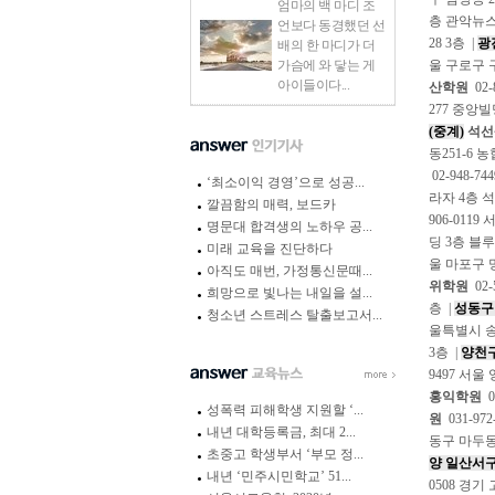
엄마의 백 마디 조
층 관악뉴
언보다 동경했던 선
28 3층 |
광
배의 한 마디가 더
가슴에 와 닿는 게
울 구로구 구
아이들이다...
산학원
02
277 중앙빌
(중계)
석선
동251-6 농
02-948-7
‘최소이익 경영’으로 성공...
라자 4층 
깔끔함의 매력, 보드카
906-011
명문대 합격생의 노하우 공...
딩 3층 블
미래 교육을 진단하다
울 마포구 망
아직도 매번, 가정통신문때...
위학원
02-
희망으로 빛나는 내일을 설...
층 |
성동구
청소년 스트레스 탈출보고서...
울특별시 송파
3층 |
양천구
9497 서울
홍익학원
0
성폭력 피해학생 지원할 ‘...
원
031-97
내년 대학등록금, 최대 2...
동구 마두동 
초중고 학생부서 ‘부모 정...
양 일산서
내년 ‘민주시민학교’ 51...
0508 경기