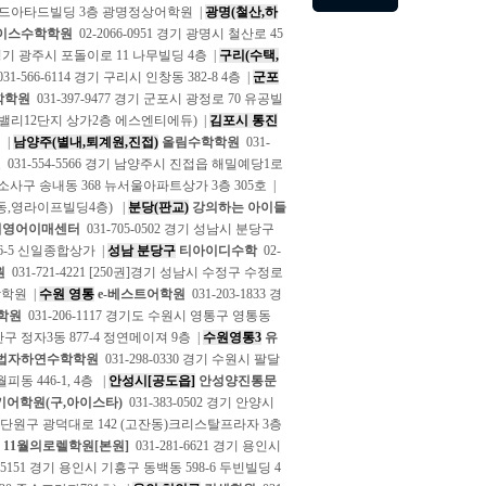
스탠다드아타드빌딩 3층 광명정상어학원 |
광명(철산,하
이스수학학원
02-2066-0951 경기 광명시 철산로 45
9 경기 광주시 포돌이로 11 나무빌딩 4층 |
구리(수택,
31-566-6114 경기 구리시 인창동 382-8 4층 |
군포
학학원
031-397-9477 경기 군포시 광정로 70 유공빌
곡엠밸리12단지 상가2층 에스엔티에듀) |
김포시 통진
 |
남양주(별내,퇴계원,진접)
올림수학학원
031-
원
031-554-5566 경기 남양주시 진접읍 해밀예당1로
시 소사구 송내동 368 뉴서울아파트상가 3층 305호 |
(풍동,영라이프빌딩4층) |
분당(판교)
강의하는 아이들
터영어이매센터
031-705-0502 경기 성남시 분당구
46-5 신일종합상가 |
성남 분당구
티아이디수학
02-
원
031-721-4221 [250권]경기 성남시 수정구 수정로
학학원 |
수원 영통
e-베스트어학원
031-203-1833 경
학원
031-206-1117 경기도 수원시 영통구 영통동
안구 정자3동 877-4 정연메이져 9층 |
수원영통3
유
법자하연수학학원
031-298-0330 경기 수원시 팔달
피동 446-1, 4층 |
안성시[공도읍]
안성양진통문
키어학원(구,아이스타)
031-383-0502 경기 안양시
안산시 단원구 광덕대로 142 (고잔동)크리스탈프라자 3층
11월의로렐학원[본원]
031-281-6621 경기 용인시
3-5151 경기 용인시 기흥구 동백동 598-6 두빈빌딩 4