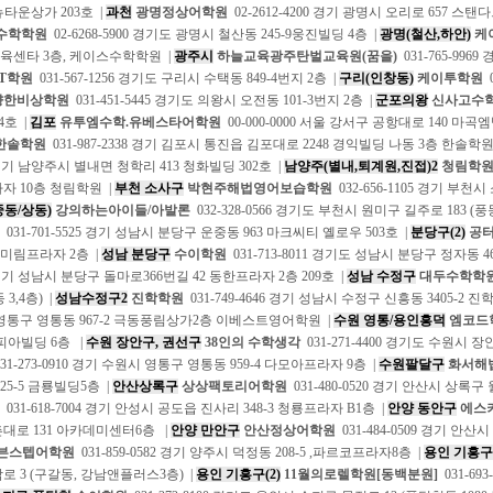
 뉴타운상가 203호 |
과천
광명정상어학원
02-2612-4200 경기 광명시 오리로 657 
수학학원
02-6268-5900 경기도 광명시 철산동 245-9웅진빌딩 4층 |
광명(철산,하안)
케
센타 3층, 케이스수학학원 |
광주시
하늘교육광주탄벌교육원(꿈을)
031-765-996
ST학원
031-567-1256 경기도 구리시 수택동 849-4번지 2층 |
구리(인창동)
케이투학원
0
향한비상학원
031-451-5445 경기도 의왕시 오전동 101-3번지 2층 |
군포의왕
신사고수
04호 |
김포
유투엠수학.유베스타어학원
00-000-0000 서울 강서구 공항대로 140 마
한솔학원
031-987-2338 경기 김포시 통진읍 김포대로 2248 경익빌딩 나동 3층 한솔학원
5 경기 남양주시 별내면 청학리 413 청화빌딩 302호 |
남양주(별내,퇴계원,진접)2
청림학
라자 10층 청림학원 |
부천 소사구
박현주해법영어보습학원
032-656-1105 경기 부천
동/상동)
강의하는아이들/아발론
032-328-0566 경기도 부천시 원미구 길주로 183 
031-701-5525 경기 성남시 분당구 운중동 963 마크씨티 옐로우 503호 |
분당구(2)
공
 미림프라자 2층 |
성남 분당구
수이학원
031-713-8011 경기도 성남시 분당구 정자동 
0 경기 성남시 분당구 돌마로366번길 42 동한프라자 2층 209호 |
성남 수정구
대두수학학
 3,4층) |
성남수정구2
진학학원
031-749-4646 경기 성남시 수정구 신흥동 3405-2 진
영통구 영통동 967-2 극동풍림상가2층 이베스트영어학원 |
수원 영통/용인흥덕
엠코드
림피아빌딩 6층 |
수원 장안구, 권선구
38인의 수학생각
031-271-4400 경기도 수원시 장
31-273-0910 경기 수원시 영통구 영통동 959-4 다모아프라자 9층 |
수원팔달구
화서해
25-5 금룡빌딩5층 |
안산상록구
상상팩토리어학원
031-480-0520 경기 안산시 상록구 월
031-618-7004 경기 안성시 공도읍 진사리 348-3 청룡프라자 B1층 |
안양 동안구
에스
대로 131 아카데미센터6층 |
안양 만안구
안산정상어학원
031-484-0509 경기 
븐스텝어학원
031-859-0582 경기 양주시 덕정동 208-5 ,파르코프라자8층 |
용인 기흥구
로 3 (구갈동, 강남앤플러스3층) |
용인 기흥구(2)
11월의로렐학원[동백분원]
031-69