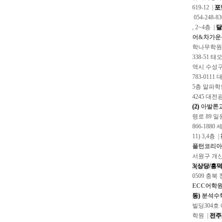
619-12 |
포
054-248
, 2~4층 |
달
어&차가운
학나무학원
338-51 
역시 수성구 
783-011
5층 알파학
4245 대전
(2)
아발론
령로 89 일
866-188
11) 3,4층 |
플턴코리아
서원구 개신
3(상당/흥덕
0509 충북
ECC어학
동)
분석수
빌딩304호
학원 |
전주