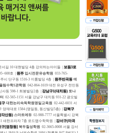
고운서길 10 대현빌딩 4층 강의하는아이들 |
보듬3로
5~608호 |
원주
입시전문유승학원
033-765-
 원주시 단구동 1516-3 이룸빌딩 4층 |
원주반곡동
에
올림수학1관학원
042-864-1619 대전 유성구 전민동
 신사동 598-1 희봉빌딩2층 |
강남구1(대치동)
토나
스터
02-565-1151 서울 강남구 대치동 931-22 광오빌
동구
대한논리속독학원명일교육원
02-442-6031 서
동구 양재대로 1584 (명일동, 동산빌딩5층) |
강북구
삼각산동)
스마트에듀
02-988-7777 서울특별시 강북
696-1 새한프라자 7층 로드맵수학학원 |
강서구(마곡
구[염창동]
북두칠성학원
02-3665-0008 서울 강서
울특별시 관악구 남부순환로 1694 (청룡동 947-8번지) 1