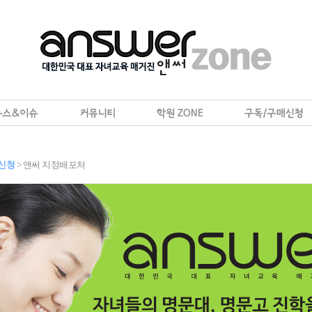
신청
> 앤써 지정배포처