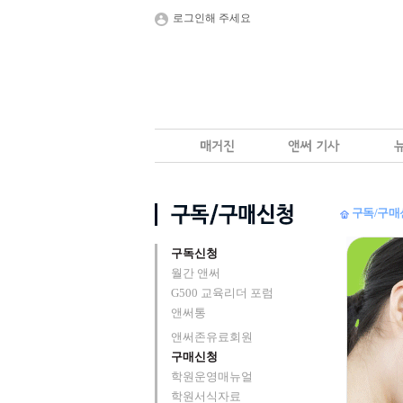
로그인해 주세요
구독/구매
구독신청
월간 앤써
G500 교육리더 포럼
앤써통
앤써존유료회원
구매신청
학원운영매뉴얼
학원서식자료