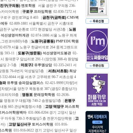
진구(구의동)
멘토학원
서울 광진구 구의동 236-
위드스카이어학원 |
구로구
프라임학원
02-830-7272 서
울 구로구 경인로59길 8 403 |
금천구(금하로)
CMS벽
S에듀
02-809-1881 서울특별시 금천구 시흥대로
서울 금천구 남부순환로 1372 현경빌딩 서관2층 |
노원
석선생영어하계관
02-974-1886 서울 노원구 하계
동,그린코아BD) 6층 |
노원구(공릉동)
PMP EDU학원
392-0579 서울 노원구 한글비석로 264 중계그랜드프
 593-11 |
도봉구(쌍문동)
석선생영어도봉관
02-
특별시 동대문구 답십리로 291-1 (장안동 308-4) 원양빌
도빌딩 2~5층 |
마포구2
유투엠상암
02-335-2411 서
 잠원동 76-6번지 덕성빌딩5층 |
서초(서초동)
최상
2-532-6044 서울 서초구 고무래로 90-7 서초쇼핑 4
송파
유투엠 송파잠실캠퍼스
02-421-9999 [차량]서
680 [차량]서울 양천구 목동동로 387 (광장2 종합상가)
테마프라자10층 |
영등포
문래장학학원
02-2636-
8 서울 영등포구 대림3동 740-2 송원빌딩3층 |
은평구
 신내동 665 관상복합청사 8층 |
고양 덕양구
퍼스트학
토커스어학원백마
031-906-0204 경기 고양시 일산
산동구 마두동 730-3 주화빌딩5 층 전문가집단학원 |
고
자) |
고양 일산서구
토커스어학원
031-916-
언스학원
031-916-0022 경기 고양시 일산서구 일산