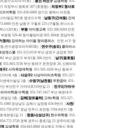
-20,중수프라자701호) |
용인 처인구
김샘학원
031-
 경기 의정부시 평화로 307 (호원동) |
의정부2 청사로
리즈어학원
031-656-6969 경기도 평택시 비전동
위너스타빌딩 801호 엠코드수학 |
남동구(간석동)
간석
473-6666 인천 남동구 구월로 223 (구월동,위너스프
렉스1201호) |
부평
아이젠교육
032-506-9204 인천
구 부평동 529-40 동아웰빙타운 603, 604호 청담어학
(청라)
강의하는 아이들 청라캠퍼스
인천 서구 청
(청학동,연수광장프라자403호) |
연수구(송도)
클라비스
대성엔스쿨
051-515-0118 부산 금정구 금강로 503
0082 부산 금정구 부곡1동 308-2번지 |
남구[용호동]
영
051-863-3156 부산 동래구 온천장로 20, 신화타워
래구2
사직육영재학원
051-505-1828 부산 동래구
일메가타워 4층 |
사상구2
사상아이비츠학원
051-327-
 제이앤케이빌딩 2층 |
수영구[남천동]
무한꿈터
051-
24 부산 부산진구 가야대로510번길 21 |
진구2(가야/수
피아어학원/수학원
051-747-3417 부산 해운대구
 동희빌딩 3층 |
김해[장유율하]
고려e학원
055-327-
325-1080 경상남도 김해시 삼정동 634-9번지 |
사천/
055-759-6767 경남 진주시 초전동 1704-6번지 5층
 호계본동2길 13 |
창원시(성산구)
한수위학원
055-
054-772-3720 경북 경주시 충효2길 23 경주마트2층
전역
김샘학원
054-843-8060 경상북도 안동시 옥동