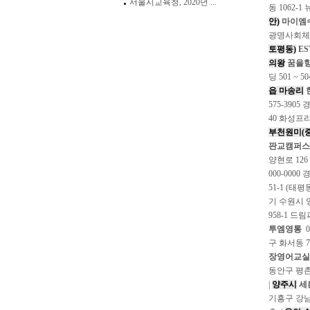
서울시교육청, 2020년 ...
동 1062-1
안)
마이엠
광명사회체육
토평동)
E
의왕
꿈을
딩 501 ~ 5
읍 마송리
575-390
40 화성프
부천원미(중
판교캠퍼스
양현로 126
000-000
51-1 (태평동
기 수원시 
958-1 드
투엠영통
0
구 화서동 7
장영어교실
동안구 평촌
|
양주시
세
기흥구 강남