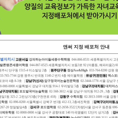
앤써 지정 배포처 안내
특별자치시
고운서길
강의하는아이들세종수학학원
044-866-8531 세종특별자치시 
발론랭콘세종어학원
044-867-0525 세종특별자치시 보듬3로 92 (아름동, 해파리움2) 60
 원주시 단구동 1515-4 미소빌딩 2층 |
원주단구동
정상Ace&High
033-764-8200 강원
33-765-7744 강원 원주시 반곡동 1140-2 번지 4층 에이블학원 |
유성구[전민동]
엑스포
포코아 4층 8-3호 |
강남구(신사)
압구정국어논술전문학원
02-3444-1776 서울 강남구
0-000-0000 서울특별시 강남구 대치동 914-1 우리빌딩 5층 |
강남구2[대치동]
대치마
남구2[대치동]
포도밭국어논술학원
02-568-3612 서울 강남구 대치동 912-29 , 3층 |
강
일1동 325-2 그린상가3층(구천면로 418) |
강동구
수학의힘
02-3013-1009 서울 강
진학원
02-996-8200 서울특별시 강북구 번1동 412-13, 2층세진학원 |
강북구2(미아동,
267-20 정일빌딩4층 |
강서구
로드맵학원
02-2658-3522 [차량]서울 강서구 등촌동 
티에듀학원
02-0000-0000 서울 강서구 공항대로 140 마곡엠밸리 12단지 상가2층 |
강서
64-37 부성빌딩 4층 북두칠성학원 |
관악구(봉천동)
뉴스터디관악
02-889-3111 서