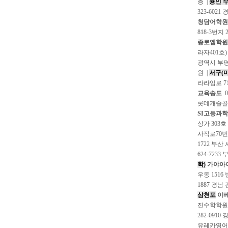
층 |
용인 
323-602
청담어학원
818-3번지 
종로엠학원
라자401호)
광역시 부평구
원 |
서구(마
라라임로 71
교육송도
0
롯데캐슬골드
SI고등과
상가 303
사직로70번길
1722 부산
624-723
학)
가야아
우동 1516
1887 경남
삼천포
이
진수학학원
282-091
유레카영어