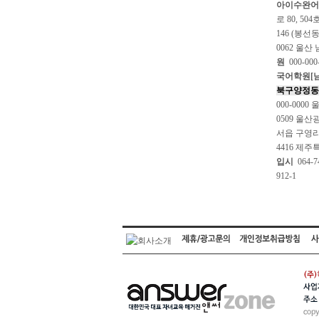
아이수완어
로 80, 504
146 (봉선동
0062 울산
원
000-000
국어학원[남
북구양정동
000-0000
0509 울산
서읍 구영리 8
4416 제주
입시
064-
912-1