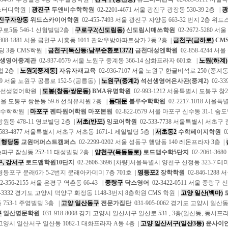
스터디학원 |
광진구
두앤비수학학원
02-2201-4671 서울 광진구 광장동 530-39 2층 |
광
진구자양동
위드스카이어학원
02-455-7493 서울 광진구 자양동 663-32 번지 2층 
로5동 546-1 신협빌딩2층 |
구로구2(신도림동)
신도림시매쓰학원
02-2672-5280 서
-808-1881 서울 금천구 시흥동 1011 관악우방아파트상가 2동 2층 |
금천구(금하로)
CM
딩 3층 CMS학원 |
금천구[독산동:남부순환로1372]
금천대성엔학원
02-858-4244 
생영어중계관
02-937-0579 서울 노원구 중계동 366-14 삼화프라자 601호 |
노원(하계)
협 2층 |
노원5[중계동]
자유자재교육
02-936-7107 서울 노원구 한글비석로 250 (중계
449 서울 노원구 공릉로 152-5 (공릉동) |
노원구(중계2)
석선생영어은사관(중계2)
02-3
석선생영어학원 |
도봉(창동/쌍문동)
BMA유명학원
02-993-1212 서울특별시 도봉구 창2동
9 서울 도봉구 쌍문동 59-6 선희유치원 2층 |
동대문
블루수학학원
02-2217-1018 서울
루수학학원 |
마포구
펜타원어학원 마포본원
02-822-0579 서울 마포구 신수동 31-1 숨
원동 478-11 영보빌딩 2층 |
서초(반포)
잉코어학원
02-533-7738 서울특별시 서초구
583-4877 서울특별시 서초구 서초동 1671-1 제일빌딩 5층 |
서초동2
수학페이지학원
0
 행당동
교원더퍼스트캠퍼스
02-2299-0202 서울 성동구 행당동 140 레몬프라자 3층 |
구 잠실동 252-11 태성빌딩 2층 |
양천구(목동동로)
로드맵수학5단지
02-2061-3
, 강서구
로드맵학원10단지
02-2606-3696 [차량]서울특별시 양천구 신정동 323-7 
 영등포구 문래6가 5-2번지 문래아카데미 7층 701호 |
영등포2
장학학원
02-846-128
2-356-2155 서울 은평구 역촌동 66-43 |
중랑구
닥스영어
02-3422-0511 서울 중랑구
2-3332 경기도 고양시 덕양구 화정동 1148-3번지 8층학원 CMS 학원 |
고양 일산(백마)
753-1 주영빌딩 3층 |
고양 일산동구
전문가집단
031-905-0062 경기도 고양시 일
구
일산명문학원
031-918-8008 경기 고양시 일산서구 일산로 531 , 3층(일산동, 동서프라
 고양시 일산서구 일산동 1082-1 대화프라자 A동 4층 |
고양 일산서구(일산3동)
윤사이