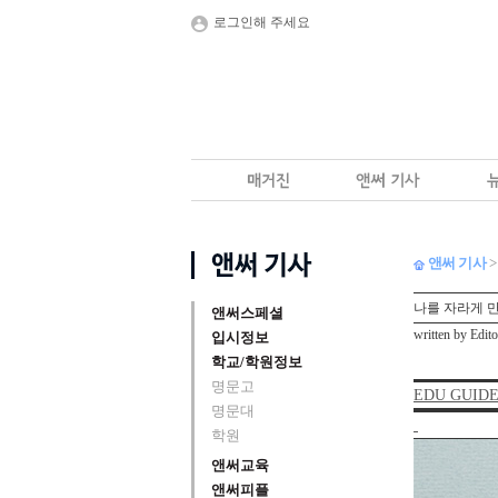
로그인해 주세요
앤써 기사
>
나를 자라게 만
앤써스페셜
written by Edi
입시정보
학교/학원정보
명문고
EDU GUID
명문대
학원
앤써교육
앤써피플