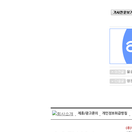
물음
명문