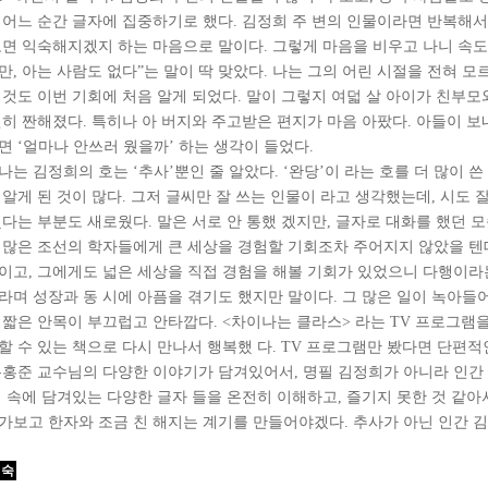
 어느 순간 글자에 집중하기로 했다. 김정희 주 변의 인물이라면 반복해서
보면 익숙해지겠지 하는 마음으로 말이다. 그렇게 마음을 비우고 나니 속도
, 아는 사람도 없다”는 말이 딱 맞았다. 나는 그의 어린 시절을 전혀 모르
 것도 이번 기회에 처음 알게 되었다. 말이 그렇지 여덟 살 아이가 친부모
괜히 짠해졌다. 특히나 아 버지와 주고받은 편지가 마음 아팠다. 아들이 
면 ‘얼마나 안쓰러 웠을까’ 하는 생각이 들었다.
는 김정희의 호는 ‘추사’뿐인 줄 알았다. ‘완당’이 라는 호를 더 많이 쓴
알게 된 것이 많다. 그저 글씨만 잘 쓰는 인물이 라고 생각했는데, 시도 
했다는 부분도 새로웠다. 말은 서로 안 통했 겠지만, 글자로 대화를 했던 
 많은 조선의 학자들에게 큰 세상을 경험할 기회조차 주어지지 않았을 텐데
이고, 그에게도 넓은 세상을 직접 경험을 해볼 기회가 있었으니 다행이라는
라며 성장과 동 시에 아픔을 겪기도 했지만 말이다. 그 많은 일이 녹아들
 짧은 안목이 부끄럽고 안타깝다. <차이나는 클라스> 라는 TV 프로그램을
할 수 있는 책으로 다시 만나서 행복했 다. TV 프로그램만 봤다면 단편적
유홍준 교수님의 다양한 이야기가 담겨있어서, 명필 김정희가 아니라 인간 
책 속에 담겨있는 다양한 글자 들을 온전히 이해하고, 즐기지 못한 것 같아
가보고 한자와 조금 친 해지는 계기를 만들어야겠다. 추사가 아닌 인간 
경숙