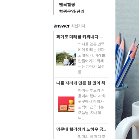
앤써힐링
학원운영/관리
과거로 미래를 키워내다 -...
역사를 잃은 민족
에게 미래는 없다
고 했던가. 미래를
만들어가기 위해
서는 과거의 실수
를...
나를 자라게 만든 한 권의 책
아이는 부모의 거
울이라 했다. 사회
곳곳에서 창의사
고력이 요구되는
오늘날, 자녀의
독...
명문대 합격생의 노하우 공...
엄마의 백 마디 조