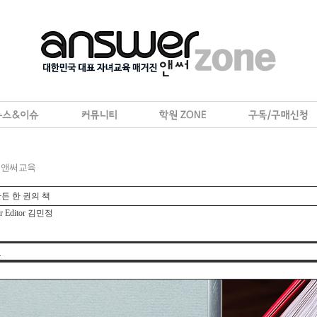
 앤써교육
든 한 권의 책
tor Editor 김민정
E