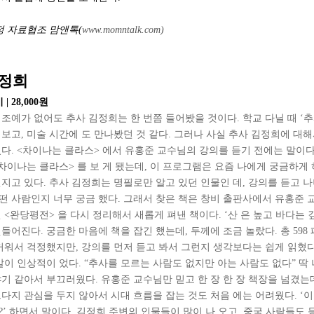
김민정 자료협조 맘앤톡(
www.momntalk.com)
김정희
| 28,000원
 조예가 없어도 추사 김정희는 한 번쯤 들어봤을 것이다. 학교 다닐 때 ‘
어보고, 미술 시간에 도 만나봤던 것 같다. 그러나 사실 추사 김정희에 대해
었다. <차이나는 클라스> 에서 유홍준 교수님의 강의를 듣기 전에는 말이다
<차이나는 클라스> 를 보 게 됐는데, 이 프로그램은 요즘 나에게 궁금하게 
던지고 있다. 추사 김정희는 명필로만 알고 있던 인물인 데, 강의를 듣고 
떤 사람인지 너무 궁금 했다. 그래서 찾은 책은 창비 출판사에서 유홍준
 <완당평전> 을 다시 정리해서 새롭게 펴낸 책이다. ‘산 은 높고 바다는 
들어진다. 궁금한 마음에 책을 잡긴 했는데, 두께에 조금 놀랐다. 총 598
두꺼워서 걱정했지만, 강의를 먼저 듣고 봐서 그런지 생각보다는 쉽게 읽혔다
말이 인상적이 었다. “추사를 모르는 사람도 없지만 아는 사람도 없다” 딱 
야기 같아서 부끄러웠다. 유홍준 교수님만 믿고 한 장 한 장 책장을 넘겼는
그다지 관심을 두지 않아서 시대 흐름을 잡는 것도 처음 에는 어려웠다. ‘
?’ 하면서 말이다. 김정희 주변의 인물들이 많이 나 오고, 중국 사람들도