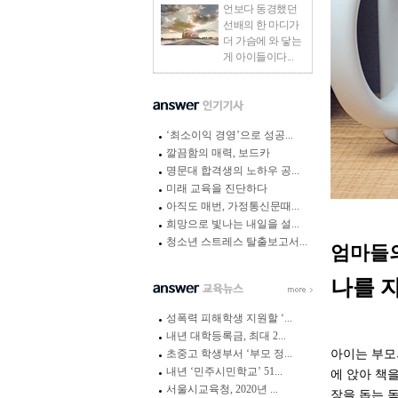
언보다 동경했던
선배의 한 마디가
더 가슴에 와 닿는
게 아이들이다...
‘최소이익 경영’으로 성공...
깔끔함의 매력, 보드카
명문대 합격생의 노하우 공...
미래 교육을 진단하다
아직도 매번, 가정통신문때...
희망으로 빛나는 내일을 설...
청소년 스트레스 탈출보고서...
엄마들
나를 
성폭력 피해학생 지원할 ‘...
내년 대학등록금, 최대 2...
초중고 학생부서 ‘부모 정...
아이는 부모
내년 ‘민주시민학교’ 51...
에 앉아 책
서울시교육청, 2020년 ...
장을 돕는 