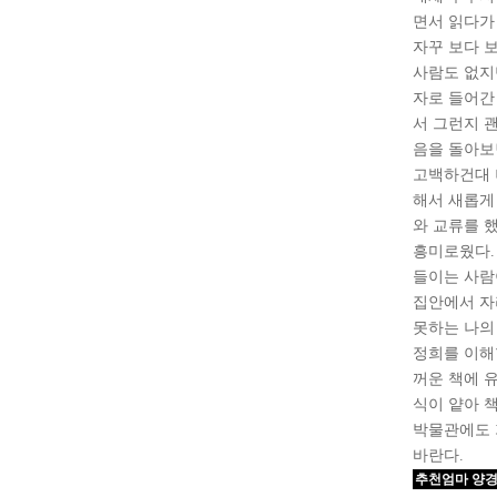
면서 읽다가
자꾸 보다 
사람도 없지만
자로 들어간
서 그런지 
음을 돌아보
고백하건대 나
해서 새롭게 
와 교류를 
흥미로웠다.
들이는 사람
집안에서 자
못하는 나의
정희를 이해
꺼운 책에 
식이 얕아 
박물관에도 
바란다.
추천엄마 양