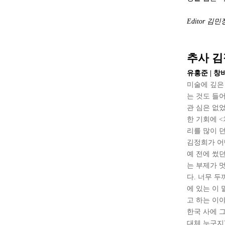
Editor 
추사 
유홍준 | 창비 
미술에 깊은
는 것도 들
관 심은 없
한 기회에 
리를 많이 
김정희가 어
예 전에 썼던
는 부제가 멋
다. 너무 
에 있는 이 
고 하는 이
한국 사에 
대체 누구지