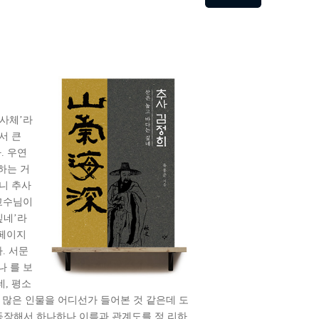
추사체’라
서 큰
. 우연
하는 거
나니 추사
 교수님이
깊네’라
 페이지
. 서문
나 를 보
데, 평소
이 많은 인물을 어디선가 들어본 것 같은데 도
 등장해서 하나하나 이름과 관계도를 정 리하