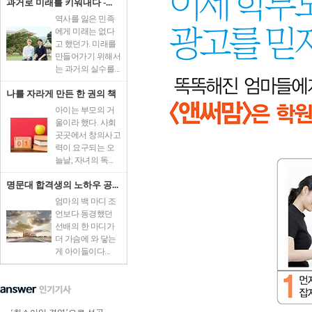
과거로 미래를 키워내다 -...
역사를 잃은 민족
에게 미래는 없다
고 했던가. 미래를
만들어가기 위해서
는 과거의 실수를...
나를 자라게 만든 한 권의 책
아이는 부모의 거
울이라 했다. 사회
곳곳에서 창의사고
력이 요구되는 오
늘날, 자녀의 독...
명문대 합격생의 노하우 공...
엄마의 백 마디 조
언보다 동경했던
선배의 한 마디가
더 가슴에 와 닿는
게 아이들이다...