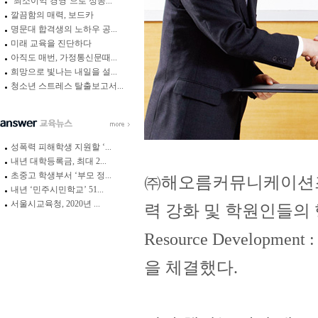
‘최소이익 경영’으로 성공...
깔끔함의 매력, 보드카
명문대 합격생의 노하우 공...
미래 교육을 진단하다
아직도 매번, 가정통신문때...
희망으로 빛나는 내일을 설...
청소년 스트레스 탈출보고서...
성폭력 피해학생 지원할 ‘...
내년 대학등록금, 최대 2...
초중고 학생부서 ‘부모 정...
㈜해오름커뮤니케이션즈와
내년 ‘민주시민학교’ 51...
서울시교육청, 2020년 ...
력 강화 및 학원인들의 
Resource Develo
을 체결했다.