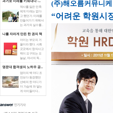
과거로 미래를 키워내다 -...
(주)해오름커뮤니케이
역사를 잃은 민족
에게 미래는 없다
“어려운 학원시장
고 했던가. 미래를
만들어가기 위해서
는 과거의 실수를...
나를 자라게 만든 한 권의 책
아이는 부모의 거
울이라 했다. 사회
곳곳에서 창의사고
력이 요구되는 오
늘날, 자녀의 독...
명문대 합격생의 노하우 공...
엄마의 백 마디 조
언보다 동경했던
선배의 한 마디가
더 가슴에 와 닿는
게 아이들이다...