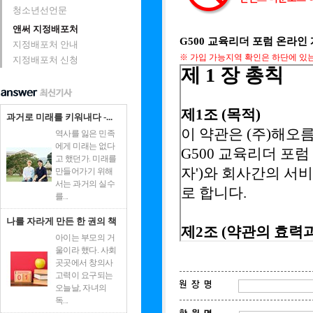
청소년선언문
앤써 지정배포처
G500 교육리더 포럼 온라인
지정배포처 안내
※ 가입 가능지역 확인은 하단에 있
지정배포처 신청
과거로 미래를 키워내다 -...
역사를 잃은 민족
에게 미래는 없다
고 했던가. 미래를
만들어가기 위해
서는 과거의 실수
를...
나를 자라게 만든 한 권의 책
아이는 부모의 거
울이라 했다. 사회
곳곳에서 창의사
고력이 요구되는
오늘날, 자녀의
독...