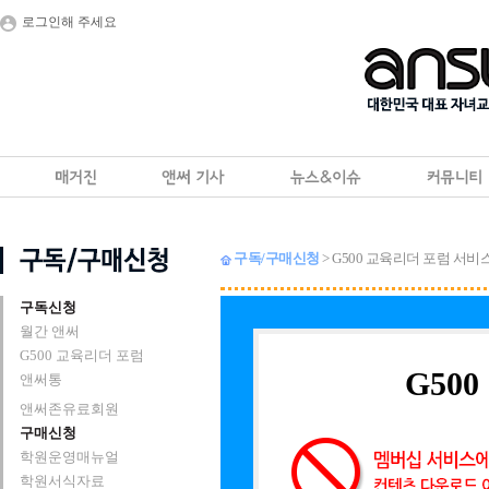
로그인해 주세요
구독/구매신청
> G500 교육리더 포럼 서비
구독신청
월간 앤써
G500 교육리더 포럼
G50
앤써통
앤써존유료회원
구매신청
학원운영매뉴얼
학원서식자료